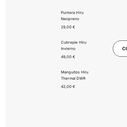
precio
precio
original
actual
Puntera Hiru
era:
es:
5.899,00 €.
3.539,00 €.
Neopreno
29,00
€
Cubrepie Hiru
C
Invierno
49,00
€
Manguitos Hiru
Thermal DWR
42,00
€