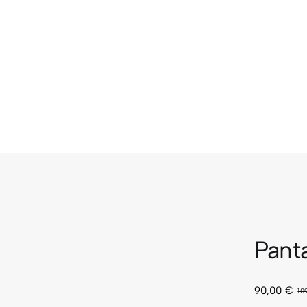
Pant
90,00
€
10