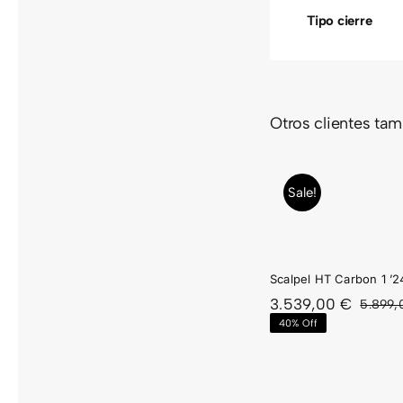
Tipo cierre
Otros clientes ta
SCALPEL
MANG
HT
HI
Sale!
CARBON
THE
1 ’24
D
Scalpel HT Carbon 1 ’2
3.539,00
€
5.899
40% Off