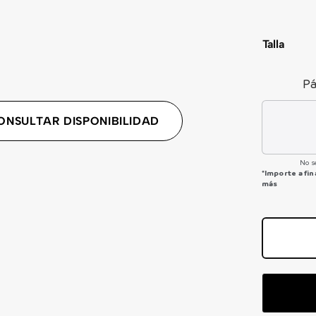
Talla
Pá
ONSULTAR DISPONIBILIDAD
No s
*Importe a fi
más