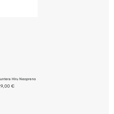
O
untera Hiru Neopreno
29,00
€