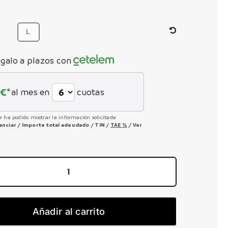
precio
precio
original
actual
era:
es:
109,00 €.
90,00 €.
L
galo a plazos con
€*
al mes en
cuotas
e ha podido mostrar la información solicitada
nanciar
/
Importe total adeudado
/
TIN
/
TAE
%
/
Ver
Pantalón
Hiru
Core
Añadir al carrito
Enduro