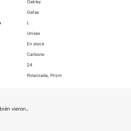
Oakley
Gafas
a
L
Unisex
En stock
Carbono
24
Polarizada
,
Prizm
FLAK®
RITY
DOUBLE
2.0 XL
mbién vieron…
UN
EDGE
TEAM
TES
LENTES
COLORS
IZM
PRIZM