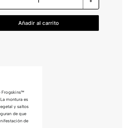
Frogskins™
Hybrid
Lentes
Añadir al carrito
Prizm
24k
Polarized
cantidad
e Frogskins™
. La montura es
getal y saltos
eguran de que
anifestación de