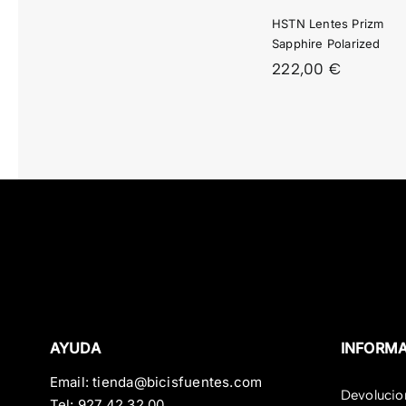
SAPPHIRE
RU
HSTN Lentes Prizm
POLARIZED
POLA
Sapphire Polarized
222,00
€
AYUDA
INFORM
Email:
tienda@bicisfuentes.com
Devolucio
Tel:
927 42 32 00