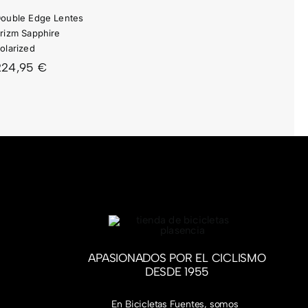
ouble Edge Lentes
D
rizm Sapphire
olarized
224,95
€
APASIONADOS POR EL CICLISMO
DESDE 1955
En Bicicletas Fuentes, somos