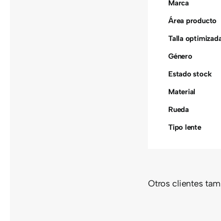
Marca
Área producto
Talla optimizad
Género
Estado stock
Material
Rueda
Tipo lente
FUTU
HSTN
Otros clientes ta
S
LENTES
LEN
PRIZM
PR