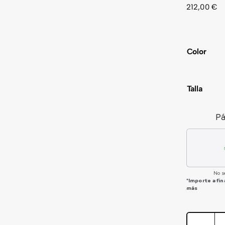
212,00
€
Color
Talla
Pá
No s
*Importe a fi
más