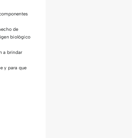
 componentes
hecho de
igen biológico
 a brindar
te y para que