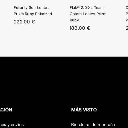
LENTES
BY
SAPPHIRE
Futurity Sun Lentes
Flak® 2.0 XL Team
D
PRIZM
RIZED
POLARIZE
Prizm Ruby Polarized
Colors Lentes Prizm
P
RUBY
Ruby
P
222,00
€
188,00
€
ACIÓN
MÁS VISTO
nes y envíos
Bicicletas de montaña