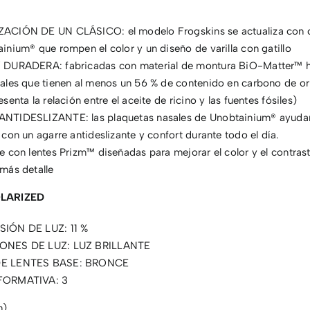
ACIÓN DE UN CLÁSICO: el modelo Frogskins se actualiza con
inium® que rompen el color y un diseño de varilla con gatillo
 DURADERA: fabricadas con material de montura BiO-Matter™ 
ales que tienen al menos un 56 % de contenido en carbono de or
senta la relación entre el aceite de ricino y las fuentes fósiles)
NTIDESLIZANTE: las plaquetas nasales de Unobtainium® ayudan
 con un agarre antideslizante y confort durante todo el día.
e con lentes Prizm™ diseñadas para mejorar el color y el contras
más detalle
OLARIZED
IÓN DE LUZ: 11 %
ONES DE LUZ: LUZ BRILLANTE
E LENTES BASE: BRONCE
FORMATIVA: 3
m)