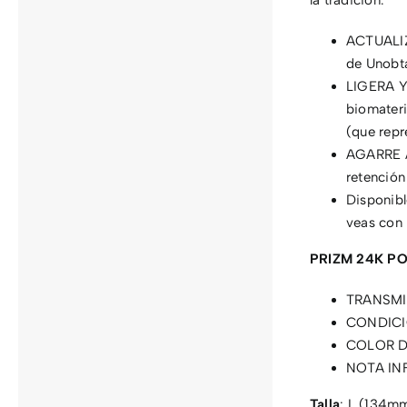
la tradición.
ACTUALIZ
de Unobta
LIGERA Y
biomateri
(que repre
AGARRE A
retención
Disponibl
veas con 
PRIZM 24K P
TRANSMIS
CONDICI
COLOR D
NOTA IN
Talla
: L (134m