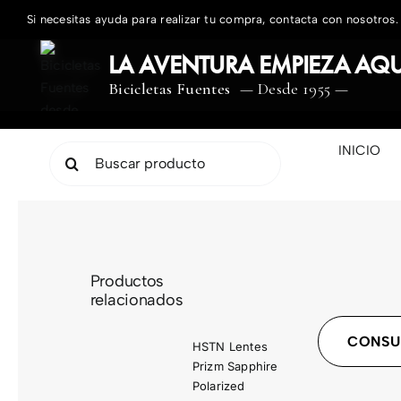
Saltar
Si necesitas ayuda para realizar tu compra, contacta con nosotros.
al
contenido
LA AVENTURA EMPIEZA AQU
Bicicletas Fuentes
— Desde 1955 —
INICIO
Buscar:
Productos
relacionados
CONSU
HSTN Lentes
Prizm Sapphire
Polarized