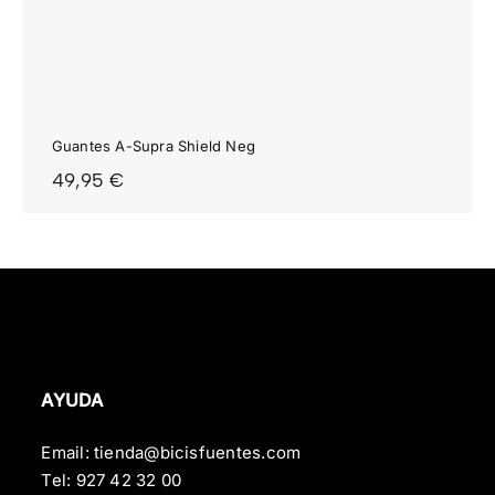
Guantes A-Supra Shield Neg
49,95
€
AYUDA
Email:
tienda@bicisfuentes.com
Tel:
927 42 32 00