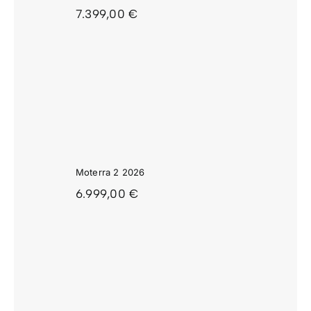
7.399,00
€
RRA 2
26
Moterra 2 2026
6.999,00
€
RRA 1
26