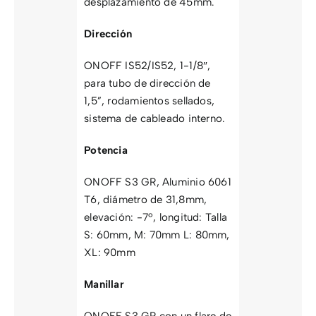
desplazamiento de 45mm.
Dirección
ONOFF IS52/IS52, 1-1/8″,
para tubo de dirección de
1,5”, rodamientos sellados,
sistema de cableado interno.
Potencia
ONOFF S3 GR, Aluminio 6061
T6, diámetro de 31,8mm,
elevación: -7º, longitud: Talla
S: 60mm, M: 70mm L: 80mm,
XL: 90mm
Manillar
ONOFF S3 GR con un flare de