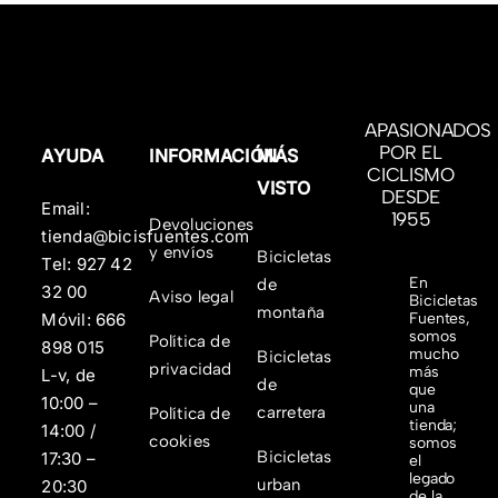
APASIONADOS
POR EL
AYUDA
INFORMACIÓN
MÁS
CICLISMO
VISTO
DESDE
Email:
1955
Devoluciones
tienda@bicisfuentes.com
y envíos
Bicicletas
Tel:
927 42
En
de
32 00
Aviso legal
Bicicletas
montaña
Fuentes,
Móvil:
666
somos
Política de
898 015
mucho
Bicicletas
privacidad
más
L-v, de
de
que
10:00 –
una
carretera
Política de
tienda;
14:00 /
cookies
somos
Bicicletas
17:30 –
el
legado
urban
20:30
de la