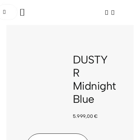
Saltar
uscar:
al
Toggle
contenido
Navigation
INICIO
BICICLETAS
DUSTY
ELÉCTRICAS
R
Midnight
ACCESORIOS
Blue
OCASIÓN
5.999,00
€
SOCIAL RIDE
TALLER