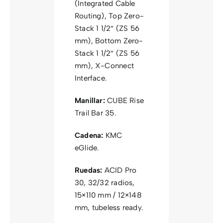
(Integrated Cable
Routing), Top Zero-
Stack 1 1/2″ (ZS 56
mm), Bottom Zero-
Stack 1 1/2″ (ZS 56
mm), X-Connect
Interface.
Manillar:
CUBE Rise
Trail Bar 35.
Cadena:
KMC
eGlide.
Ruedas:
ACID Pro
30, 32/32 radios,
15×110 mm / 12×148
mm, tubeless ready.