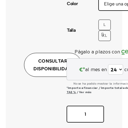
Color
CONTACTO
L
Talla
XL
Págalo a plazos con
CONSULTAR
€*
DISPONIBILIDAD
al mes en
c
No se ha podido mostrar la informació
*Importe a financiar
/
Importe total a
TAE
%
/
Ver más
Reaction
Hybrid