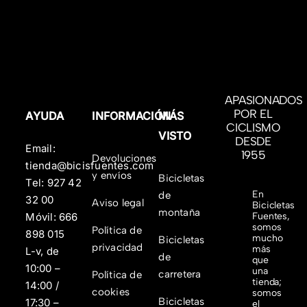
APASIONADOS
POR EL
AYUDA
INFORMACIÓN
MÁS
CICLISMO
VISTO
DESDE
Email:
1955
Devoluciones
tienda@bicisfuentes.com
y envíos
Bicicletas
Tel:
927 42
En
de
32 00
Aviso legal
Bicicletas
montaña
Fuentes,
Móvil:
666
somos
Política de
898 015
mucho
Bicicletas
privacidad
más
L-v, de
de
que
10:00 –
una
carretera
Política de
tienda;
14:00 /
cookies
somos
Bicicletas
17:30 –
el