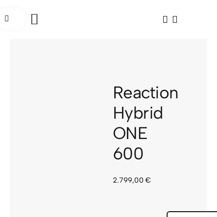
Saltar
uscar:
al
Toggle
contenido
Navigation
INICIO
BICICLETAS
Reaction
ELÉCTRICAS
Hybrid
ONE
ACCESORIOS
600
OCASIÓN
2.799,00
€
SOCIAL RIDE
TALLER