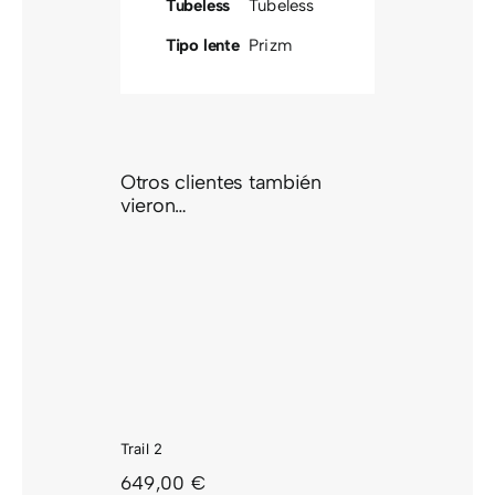
Tubeless
Tubeless
Tipo lente
Prizm
Otros clientes también
vieron…
IL 2
Trail 2
649,00
€