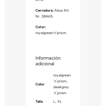
Cerradura:
Abus Art.
Nr. 38465.
Color:
royalgreen’n’prism.
Información
adicional
royalgreen
´n´prism
,
Color
sleekgrey
´n´prism
Talla
L
,
XL