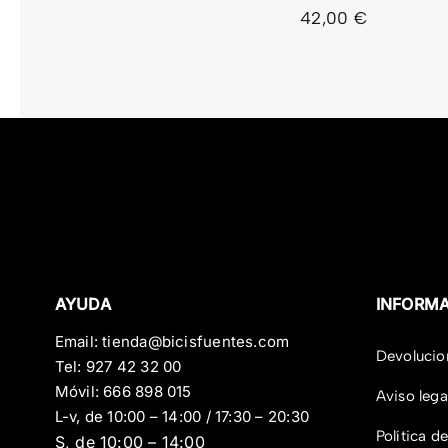
42,00
€
AYUDA
INFORM
Email:
tienda@bicisfuentes.com
Devolucio
Tel:
927 42 32 00
Móvil:
666 898 015
Aviso lega
L-v, de 10:00 – 14:00 / 17:30 – 20:30
Política d
S, de 10:00 – 14:00