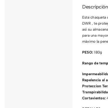
Descripción
Esta chaqueta 
DWR , te proteg
así su almacena
para una mayor 
máximo la penet
PESO:
180g
Rango de temp
Impermeabilid
Repelencia al 
Proteccion Te
Transpirabilid
Cortavientos: