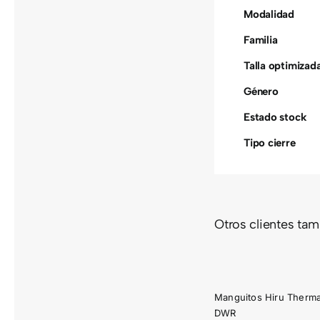
Modalidad
Familia
Talla optimizad
Género
Estado stock
Tipo cierre
Otros clientes ta
MANGUITOS
CUBR
HIRU
HIR
THERMAL
INVIE
DWR
Manguitos Hiru Therma
DWR