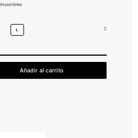
 disponibles

L
Chaqueta
Hiru
Añadir al carrito
Core
WindBreaker
DWR
cantidad