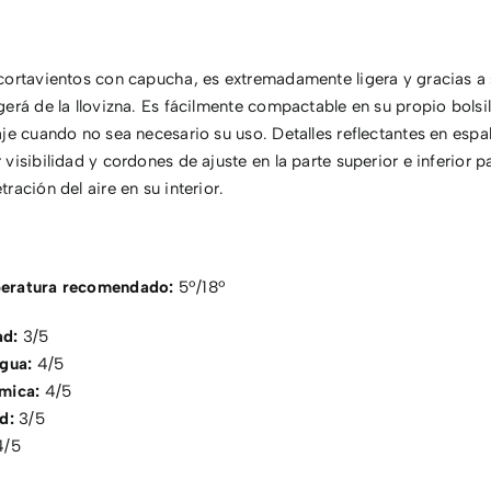
cortavientos con capucha, es extremadamente ligera y gracias a 
erá de la llovizna. Es fácilmente compactable en su propio bolsill
je cuando no sea necesario su uso. Detalles reflectantes en esp
visibilidad y cordones de ajuste en la parte superior e inferior p
ración del aire en su interior.
eratura recomendado:
5º/18º
ad:
3/5
agua:
4/5
rmica:
4/5
ad:
3/5
4/5