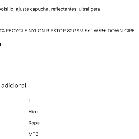
lsillo, ajuste capucha, reflectantes, ultraligera
0% RECYCLE NYLON RIPSTOP 82GSM 56″ W/R+ DOWN CIRE
N
 adicional
L
Hiru
Ropa
MTB