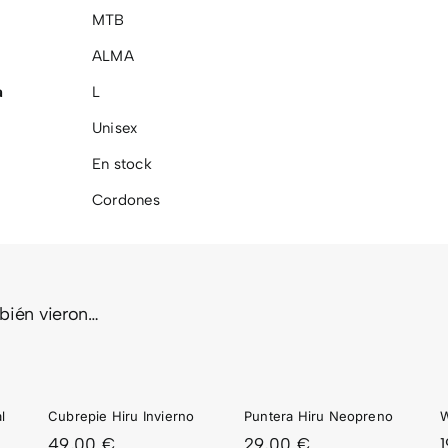
MTB
ALMA
a
L
Unisex
En stock
Cordones
mbién vieron…
EPIE
PUNTERA
WINDPRO
U
HIRU
CAP
RNO
NEOPRENO
l
Cubrepie Hiru Invierno
Puntera Hiru Neopreno
49,00
€
29,00
€