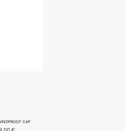
OF
WINDPROOF CAP
19,00
€