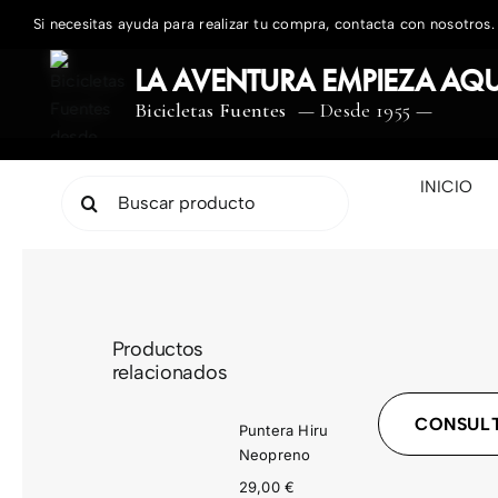
Saltar
Si necesitas ayuda para realizar tu compra, contacta con nosotros.
al
contenido
LA AVENTURA EMPIEZA AQU
Bicicletas Fuentes
— Desde 1955 —
INICIO
Buscar:
Productos
relacionados
CONSULT
Puntera Hiru
Neopreno
29,00
€