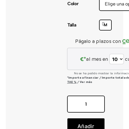
Color
CONTACTO
Talla
M
Págalo a plazos con
€*
al mes en
c
No se ha podido mostrar la informació
*Importe a financiar
/
Importe total a
TAE
%
/
Ver más
Casco
Tago
Plus
Añadir