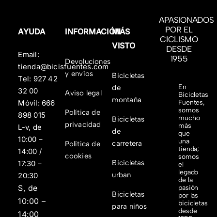
APASIONADOS
POR EL
AYUDA
INFORMACIÓN
MÁS
CICLISMO
VISTO
DESDE
Email:
1955
Devoluciones
tienda@bicisfuentes.com
y envíos
Bicicletas
Tel:
927 42
En
de
32 00
Aviso legal
Bicicletas
montaña
Fuentes,
Móvil:
666
somos
Política de
898 015
mucho
Bicicletas
privacidad
más
L-v, de
de
que
10:00 –
una
carretera
Política de
tienda;
14:00 /
cookies
somos
Bicicletas
17:30 –
el
legado
urban
20:30
de la
S, de
pasión
Bicicletas
por las
10:00 –
bicicletas
para niños
desde
14:00