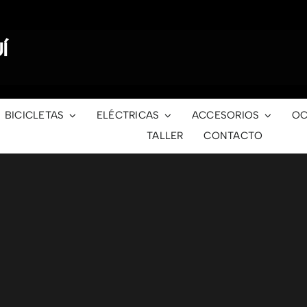
Í
BICICLETAS
ELÉCTRICAS
ACCESORIOS
OC
TALLER
CONTACTO