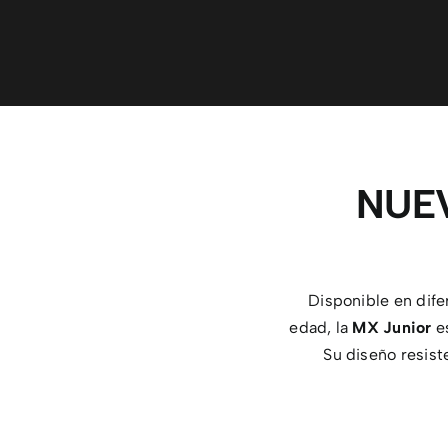
NUE
Disponible en dif
edad, la
MX Junior
es
Su diseño resist