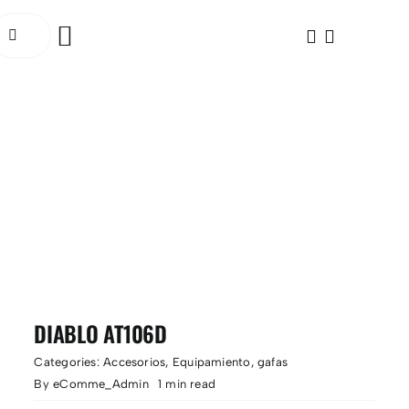
Saltar
uscar:
al
Toggle
contenido
Navigation
INICIO
BICICLETAS
ELÉCTRICAS
ACCESORIOS
OCASIÓN
DIABLO AT106D
SOCIAL RIDE
Categories:
Accesorios
,
Equipamiento
,
gafas
By
eComme_Admin
1 min read
TALLER