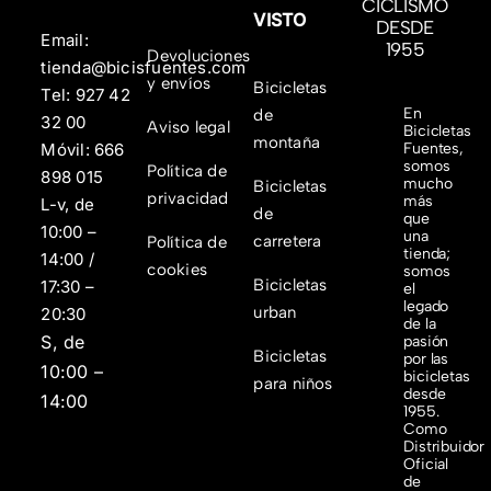
CICLISMO
VISTO
DESDE
Email:
1955
Devoluciones
tienda@bicisfuentes.com
y envíos
Bicicletas
Tel:
927 42
En
de
32 00
Aviso legal
Bicicletas
montaña
Fuentes,
Móvil:
666
somos
Política de
898 015
mucho
Bicicletas
privacidad
más
L-v, de
de
que
10:00 –
una
carretera
Política de
tienda;
14:00 /
cookies
somos
Bicicletas
17:30 –
el
legado
urban
20:30
de la
S, de
pasión
Bicicletas
por las
10:00 –
bicicletas
para niños
desde
14:00
1955.
Como
Distribuidor
Oficial
de