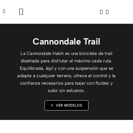
Saltar
uscar:
al
Toggle
contenido
Navigation
INICIO
Cannondale Trail
BICICLETAS
La Cannondale Habit es una bicicleta de trail
diseñada para disfrutar al máximo cada ruta.
ELÉCTRICAS
Equilibrada, ágil y con una suspensión que se
adapta a cualquier terreno, ofrece el control y la
ACCESORIOS
confianza necesarios para bajar con fluidez y
subir sin esfuerzo.
OCASIÓN
VER MODELOS
SOCIAL RIDE
TALLER