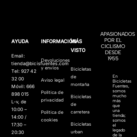
APASIONADOS
POR EL
AYUDA
INFORMACIÓN
MÁS
CICLISMO
VISTO
DESDE
Email:
1955
Devoluciones
tienda@bicisfuentes.com
y envíos
Bicicletas
Tel:
927 42
En
de
32 00
Aviso legal
Bicicletas
montaña
Fuentes,
Móvil:
666
somos
Política de
898 015
mucho
Bicicletas
privacidad
más
L-v, de
de
que
10:00 –
una
carretera
Política de
tienda;
14:00 /
cookies
somos
Bicicletas
17:30 –
el
legado
urban
20:30
de la