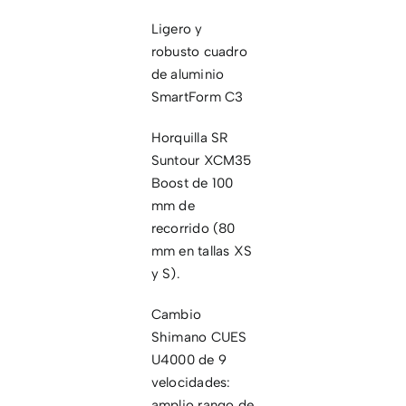
Ligero y
CONTACTO
robusto cuadro
de aluminio
SmartForm C3
Horquilla SR
Suntour XCM35
Boost de 100
mm de
recorrido (80
mm en tallas XS
y S).
Cambio
Shimano CUES
U4000 de 9
velocidades:
amplio rango de